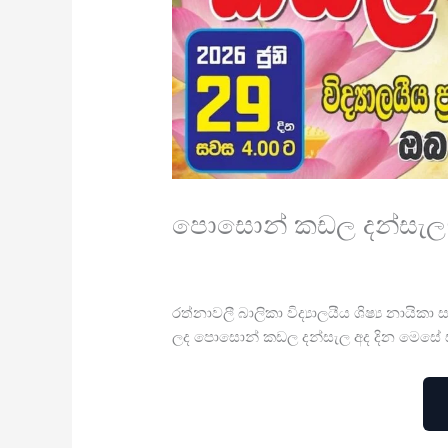
පොසොන් කඩල දන්සැල-
/
General
/ By
Rathnavali Balika
රත්නාවලී බාලිකා විද්‍යාලයීය ශිෂ්‍ය නාය
ලද පොසොන් කඩල දන්සැල අද දින මෙසේ ස