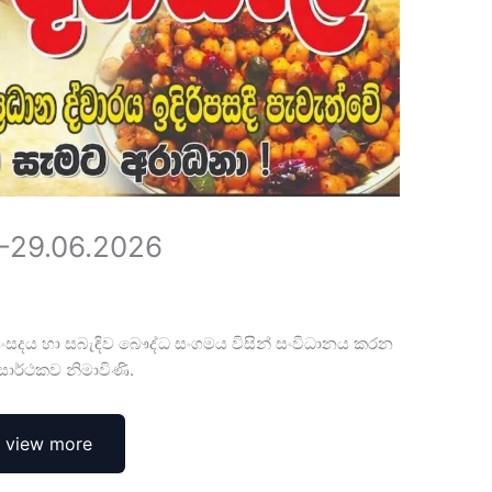
29.06.2026
ිකා සංසදය හා සබැඳිව බෞද්ධ සංගමය විසින් සංවිධානය කරන
ාර්ථකව නිමාවිණි.
view more